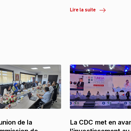
Lire la suite
union de la
La CDC met en ava