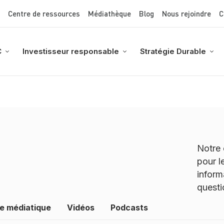
Top Menu
Aller
Centre de ressources
Médiathèque
Blog
Nous rejoindre
C
au
contenu
principal
C
Investisseur responsable
Stratégie Durable
Notre 
pour l
inform
questi
e médiatique
Vidéos
Podcasts