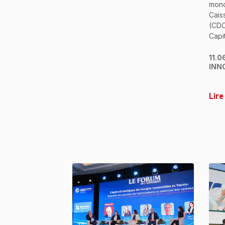
mond
Cais
(CDC
Capit
11.0
INN
Lire