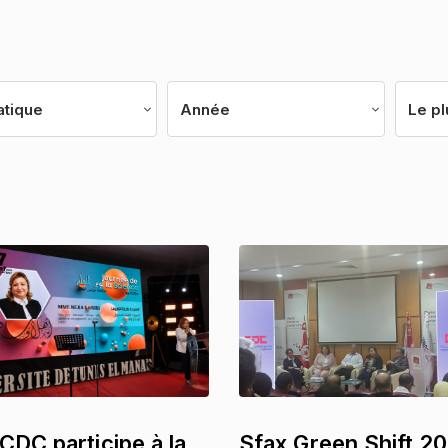
tique
Le pl
CDC participe à la
Sfax Green Shift 2