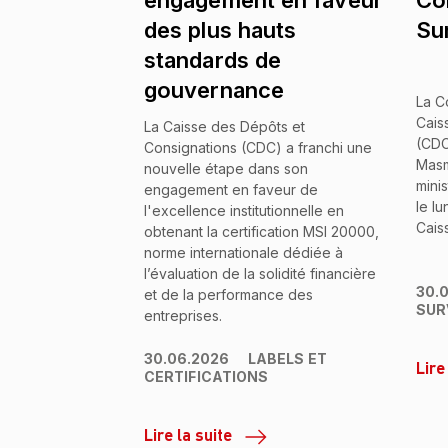
engagement en faveur
Co
des plus hauts
Su
standards de
gouvernance
La C
Cais
La Caisse des Dépôts et
(CDC
Consignations (CDC) a franchi une
Masm
nouvelle étape dans son
mini
engagement en faveur de
le lu
l'excellence institutionnelle en
Cais
obtenant la certification MSI 20000,
norme internationale dédiée à
l’évaluation de la solidité financière
30.
et de la performance des
SUR
entreprises.
30.06.2026
LABELS ET
Lire
CERTIFICATIONS
Lire la suite