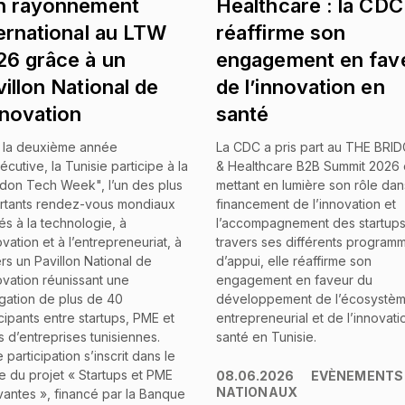
n rayonnement
Healthcare : la CDC
ternational au LTW
réaffirme son
26 grâce à un
engagement en fav
illon National de
de l’innovation en
nnovation
santé
 la deuxième année
La CDC a pris part au
THE BRID
cutive, la Tunisie participe à la
& Healthcare B2B Summit 2026
don Tech Week", l’un des plus
mettant en lumière son rôle dan
rtants rendez-vous mondiaux
financement de l’innovation et
és à la technologie, à
l’accompagnement des startups
ovation et à l’entrepreneuriat, à
travers ses différents program
rs un Pavillon National de
d’appui, elle réaffirme son
ovation réunissant une
engagement en faveur du
gation de plus de 40
développement de l’écosystè
cipants entre startups, PME et
entrepreneurial et de l’innovati
s d’entreprises tunisiennes.
santé en Tunisie.
 participation s’inscrit dans le
e du projet « Startups et PME
08.06.2026
EVÈNEMENTS
NATIONAUX
vantes », financé par la Banque