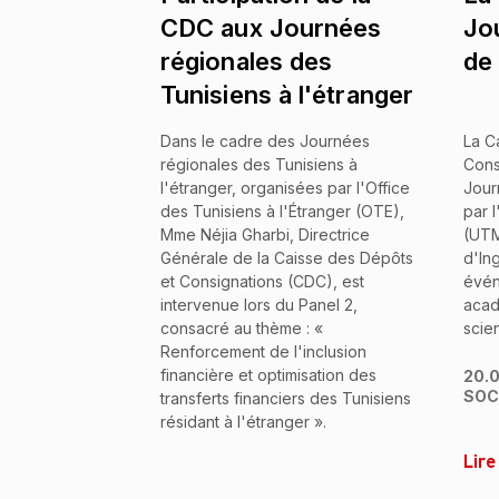
CDC aux Journées
Jo
régionales des
de
Tunisiens à l'étranger
Dans le cadre des Journées
La C
régionales des Tunisiens à
Cons
l'étranger, organisées par l'Office
Jour
des Tunisiens à l'Étranger (OTE),
par l
Mme Néjia Gharbi, Directrice
(UTM
Générale de la Caisse des Dépôts
d'In
et Consignations (CDC), est
évén
intervenue lors du Panel 2,
acad
consacré au thème : «
scien
Renforcement de l'inclusion
financière et optimisation des
20.
SOC
transferts financiers des Tunisiens
résidant à l'étranger ».
Lire