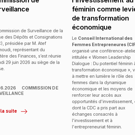
mmission de
l'investissement au
rveillance
féminin comme levi
de transformation
économique
ommission de Surveillance de la
se des Dépôts et Consignations
Le
Conseil International des
), présidée par M. Atef
Femmes Entrepreneures (CIF
oudi, représentant du
organisé une conférence-ateli
stère des Finances, s’est réunie
intitulée « Women Leadership
ndi 29 juin 2026 au siège de la
Dialogue : Du potentiel féminin à
se.
transformation économique », v
à mettre en lumière le rôle des
femmes dans la dynamique
06.2026
COMMISSION DE
économique et les moyens de
VEILLANCE
renforcer leur accès aux
opportunités d'investissement, 
dont la CDC a pris part aux
 la suite
échanges consacrés à
l'investissement et à
l'entrepreneuriat féminin.