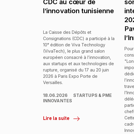
CDC au cœur de
so
l’innovation tunisienne
in
20
Pav
La Caisse des Dépôts et
l’I
Consignations (CDC) a participé à la
10ᵉ édition de Viva Technology
Pour
(VivaTech), le plus grand salon
consé
européen consacré à l’innovation,
"Lon
aux startups et aux technologies de
impo
rupture, organisé du 17 au 20 juin
dédi
2026 à Paris Expo Porte de
l’inn
Versailles.
trave
l’Inn
18.06.2026
STARTUPS & PME
délé
INNOVANTES
parti
chef
Lire la suite
Cette
cadr
Inno