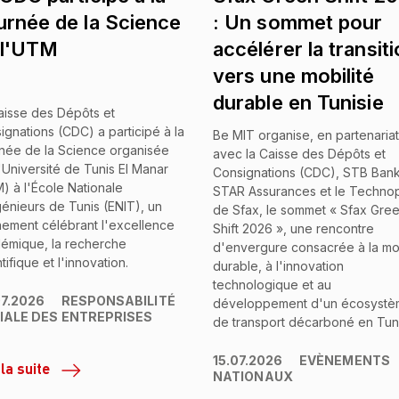
urnée de la Science
: Un sommet pour
 l'UTM
accélérer la transit
vers une mobilité
durable en Tunisie
aisse des Dépôts et
ignations (CDC) a participé à la
Be MIT organise, en partenariat
née de la Science organisée
avec la Caisse des Dépôts et
'Université de Tunis El Manar
Consignations (CDC), STB Bank
) à l'École Nationale
STAR Assurances et le Techno
génieurs de Tunis (ENIT), un
de Sfax, le sommet « Sfax Gre
ement célébrant l'excellence
Shift 2026 », une rencontre
émique, la recherche
d'envergure consacrée à la mob
tifique et l'innovation.
durable, à l'innovation
technologique et au
07.2026
RESPONSABILITÉ
développement d'un écosyst
IALE DES ENTREPRISES
de transport décarboné en Tuni
15.07.2026
EVÈNEMENTS
 la suite
NATIONAUX