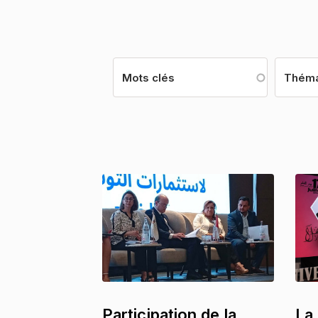
Théma
Participation de la
La 