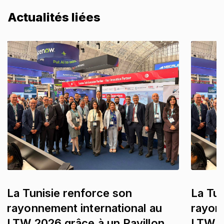
Actualités liées
La Tunisie renforce son
La Tun
rayonnement international au
rayon
LTW 2026 grâce à un Pavillon
LTW 2