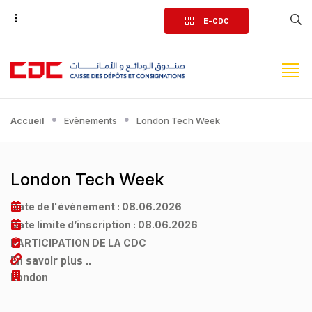
Aller
E-CDC
au
contenu
principal
Accueil
Evènements
London Tech Week
London Tech Week
Date de l'évènement :
08.06.2026
Date limite d’inscription :
08.06.2026
PARTICIPATION DE LA CDC
En savoir plus ..
London