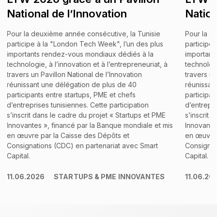
National de l’Innovation
Nation
Pour la deuxième année consécutive, la Tunisie
Pour la d
participe à la "London Tech Week", l’un des plus
participe
importants rendez-vous mondiaux dédiés à la
important
technologie, à l’innovation et à l’entrepreneuriat, à
technologi
travers un Pavillon National de l’Innovation
travers un
réunissant une délégation de plus de 40
réunissan
participants entre startups, PME et chefs
participan
d’entreprises tunisiennes. Cette participation
d’entrepri
s’inscrit dans le cadre du projet « Startups et PME
s’inscrit 
Innovantes », financé par la Banque mondiale et mis
Innovante
en œuvre par la Caisse des Dépôts et
en œuvre 
Consignations (CDC) en partenariat avec Smart
Consignat
Capital.
Capital.
11.06.2026
STARTUPS & PME INNOVANTES
11.06.20