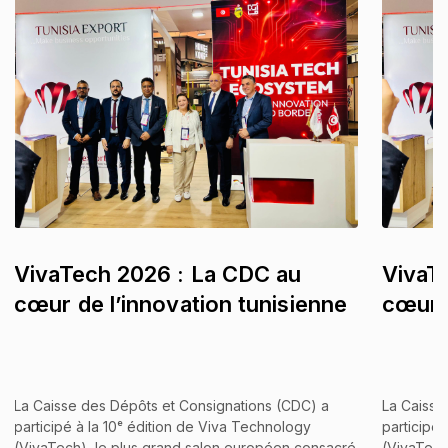
VivaTech 2026 : La CDC au
VivaT
cœur de l’innovation tunisienne
cœur d
La Caisse des Dépôts et Consignations (CDC) a
La Caisse
participé à la 10ᵉ édition de Viva Technology
participé 
(VivaTech), le plus grand salon européen consacré
(VivaTech