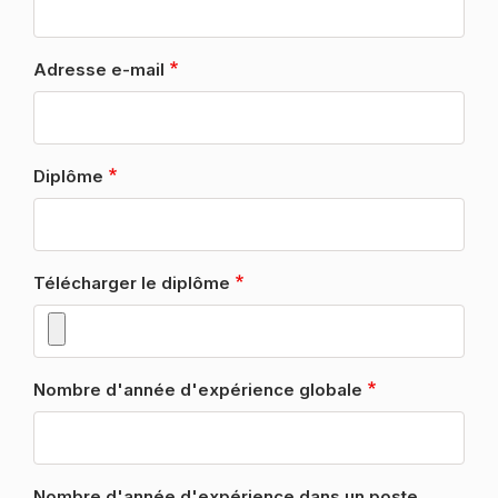
Adresse e-mail
Diplôme
Télécharger le diplôme
1 seul fichier.
Nombre d'année d'expérience globale
Limité à 50 Mo.
Types autorisés : pdf, doc, docx, odt, jpeg, png, jpg.
Nombre d'année d'expérience dans un poste