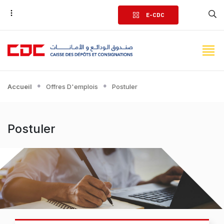
Aller
E-CDC
au
contenu
principal
Accueil
Offres D'emplois
Postuler
Postuler