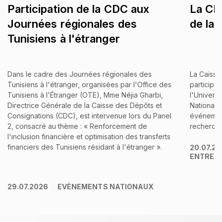
Participation de la CDC aux
La CDC
Journées régionales des
de la
Tunisiens à l'étranger
Dans le cadre des Journées régionales des
La Caisse
Tunisiens à l'étranger, organisées par l'Office des
participé
Tunisiens à l'Étranger (OTE), Mme Néjia Gharbi,
l'Univers
Directrice Générale de la Caisse des Dépôts et
Nationale
Consignations (CDC), est intervenue lors du Panel
événement
2, consacré au thème : « Renforcement de
recherche 
l'inclusion financière et optimisation des transferts
financiers des Tunisiens résidant à l'étranger ».
20.07.2
ENTREP
29.07.2026
EVÈNEMENTS NATIONAUX