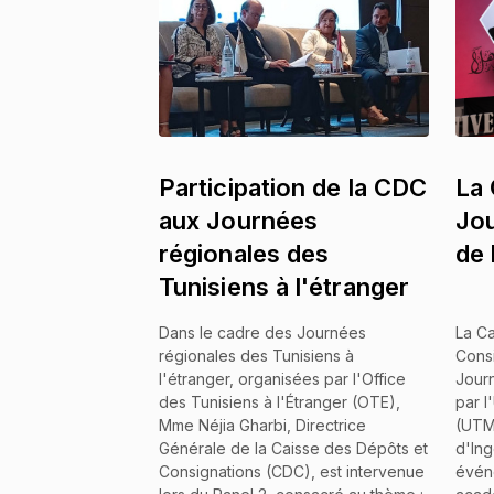
Participation de la CDC
La 
aux Journées
Jou
régionales des
de
Tunisiens à l'étranger
Dans le cadre des Journées
La Ca
régionales des Tunisiens à
Consi
l'étranger, organisées par l'Office
Jour
des Tunisiens à l'Étranger (OTE),
par l
Mme Néjia Gharbi, Directrice
(UTM)
Générale de la Caisse des Dépôts et
d'Ing
Consignations (CDC), est intervenue
évén