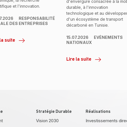
émique, la recherche
d'envergure consacrée à la mobi
tifique et l'innovation.
durable, à l'innovation
technologique et au développe
7.2026
RESPONSABILITÉ
d'un écosystème de transport
IALE DES ENTREPRISES
décarboné en Tunisie.
15.07.2026
EVÈNEMENTS
la suite
NATIONAUX
Lire la suite
le
Stratégie Durable
Réalisations
nt
Vision 2030
Investissements dire