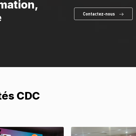
mation,
e
Contactez-nous
ités CDC