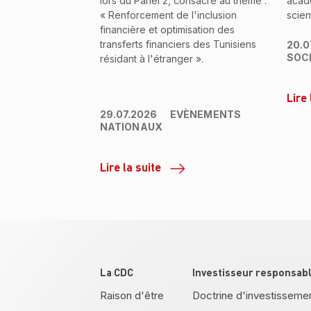
lors du Panel 2, consacré au thème :
acad
« Renforcement de l'inclusion
scien
financière et optimisation des
transferts financiers des Tunisiens
20.0
SOC
résidant à l'étranger ».
Lire 
29.07.2026
EVÈNEMENTS
NATIONAUX
Lire la suite
Pied de page
La CDC
Investisseur responsab
Raison d'être
Doctrine d'investisseme