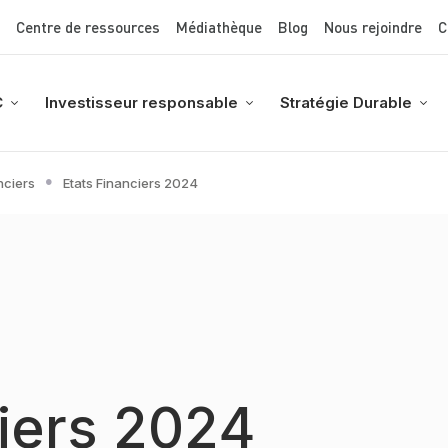
Top Menu
Aller
Centre de ressources
Médiathèque
Blog
Nous rejoindre
C
au
contenu
principal
C
Investisseur responsable
Stratégie Durable
nciers
Etats Financiers 2024
ciers 2024