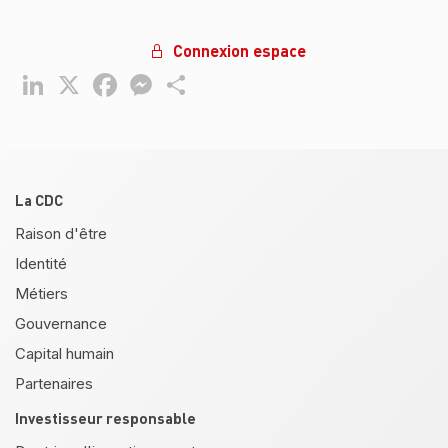
Connexion espace
LinkedIn
X
Facebook
Messenger
Partager
Pied de page
La CDC
Raison d'être
Identité
Métiers
Gouvernance
Capital humain
Partenaires
Investisseur responsable