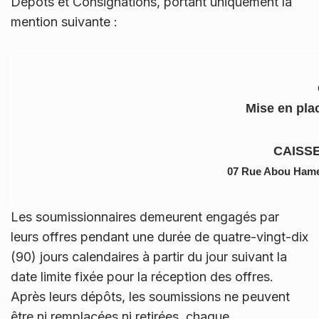
Dépôts et Consignations, portant uniquement la
mention suivante :
Mise en plac
CAISS
07 Rue Abou Hamed
Les soumissionnaires demeurent engagés par
leurs offres pendant une durée de quatre-vingt-dix
(90) jours calendaires à partir du jour suivant la
date limite fixée pour la réception des offres.
Après leurs dépôts, les soumissions ne peuvent
être ni remplacées ni retirées, chaque