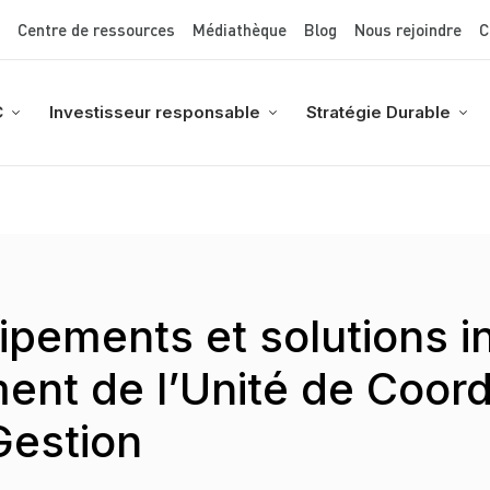
Top Menu
Aller
Centre de ressources
Médiathèque
Blog
Nous rejoindre
C
au
contenu
principal
C
Investisseur responsable
Stratégie Durable
uipements et solutions 
ent de l’Unité de Coord
Gestion