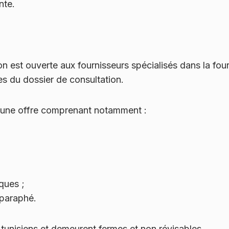
ante.
ion est ouverte aux fournisseurs spécialisés dans la fou
s du dossier de consultation.
 une offre comprenant notamment :
;
iques ;
t paraphé.
 tunisiens et demeurent fermes et non révisables.