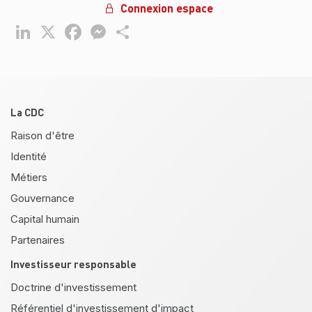
Connexion espace
LinkedIn
X
Facebook
Messenger
Partager
Pied de page
La CDC
Raison d'être
Identité
Métiers
Gouvernance
Capital humain
Partenaires
Investisseur responsable
Doctrine d'investissement
Référentiel d'investissement d'impact